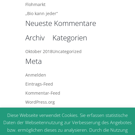
Flohmarkt
„Bio kann jeder“
Neueste Kommentare
Archiv
Kategorien
Oktober 2018
Uncategorized
Meta
Anmelden
Eintrags-Feed
Kommentar-Feed
WordPress.org
Diese Webseite verwendet Cookies. Sie erfassen statistische
Home
Unser Projekt
Unsere Sponsoren
Daten der Webseitennutzung zur Verbesserung des Angebotes
Unser Team
Impressum
Datenschutz
bzw. ermöglichen dieses zu analysieren. Durch die Nutzung