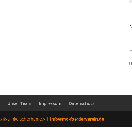
U
Unser Team
Impressum
Datenschutz
ogik-Dinkelscherben e.V |
info@mo-foerderverein.de