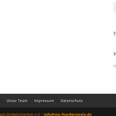
U
Unser Team
Impressum
Datenschutz
ogik-Dinkelscherben e.V |
info@mo-foerderverein.de